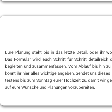
Eure Pla­nung steht bis in das letz­te Detail, oder ihr woll
Das For­mu­lar wird euch Schritt für Schritt detail­reich
beglei­ten und zusam­men­fas­sen. Vom Ablauf bis hin zu 
könnt ihr hier alles wich­ti­ge ange­ben. Sen­det uns die­ses F
tes­tens bis zum Sonn­tag eurer Hoch­zeit zu, damit wir g
auf eure Wün­sche und Pla­nun­gen vorzubereiten.