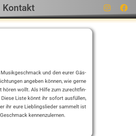
Kontakt
n Musik­ge­schmack und den eurer Gäs­
­rich­tun­gen ange­ben kön­nen, wie ger­ne
 hören wollt. Als Hil­fe zum zurecht­fin­
Die­se Lis­te könnt ihr sofort aus­fül­len,
er ihr eure Lieb­lings­lie­der sam­melt ist
chen Geschmack kennenzulernen.