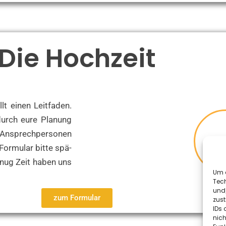
Die Hochzeit
t einen Leit­fa­den.
 durch eure Pla­nung
Ansprech­per­so­nen
or­mu­lar bit­te spä­
enug Zeit haben uns
Um d
Tech
und
zum For­mu­lar
zust
IDs 
nich