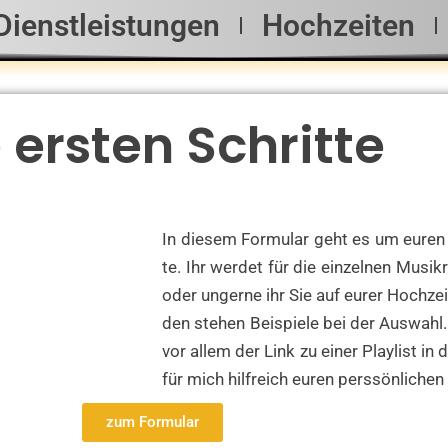
Dienstleistungen
Hochzeiten
 ersten Schritte
In die­sem For­mu­lar geht es um eure
te. Ihr wer­det für die ein­zel­nen Musik
oder unger­ne ihr Sie auf eurer Hoch­zeit
den ste­hen Bei­spie­le bei der Aus­wahl. 
vor allem der Link zu einer Play­list in d
für mich hilf­reich euren pers­sön­li­
zum For­mu­lar